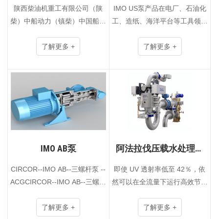
陕西柴油机重工有限公司（陕
IMO US泵产品在电厂、石油化
柴）中船动力（镇柴）中国船舶
工、造纸、海洋平台等工具领域
重工集团柴油机有限公司(中国
都有广泛的应用
船柴）宜昌船舶柴油机有限公司
了解更多 +
了解更多 +
（YMD）下辖大连船用柴油机
有限公司（DMD）青岛海西船
舶···
IMO AB泵
阿法拉伐压载水处理技
术
CIRCOR--IMO AB--三螺杆泵 --
即使 UV 透射率低至 42％，依
ACGCIRCOR--IMO AB--三螺杆
然可以在全流量下运行高效节能
泵 -- ACFCIRCOR--IMO AB--
美国海岸警卫队、海事组织和
三螺杆泵 -- ACE、LPE
了解更多 +
AMS类型批准和修订G8标准适
了解更多 +