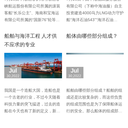
峡航运股份有限公司所属的滚装
有限公司（下称中海油服）自主
客船“长乐公主”、海南和宝海运
投资建造4000马力LNG动力守护
有限公司所属的“国新76”轮等5
船“海洋石油543”“海洋石油
艘船舶···
548”在江苏···
船舶与海洋工程 人才供
船体由哪些部分组成？
不应求的专业
Jul
Jul
30,2022
30,2022
我国是一个造船大国，造船也是
船舶由哪些部分组成？船舶的组
一个古老的行业，不过今天随着
成还是比较复杂的，而这些负责
科技力量的突飞猛进，过去的造
的组成范围也是为了保障船体运
船在今天也有了新的定义，新的
行的安全。那么船体的组成部分
叫法——···
都有哪些···