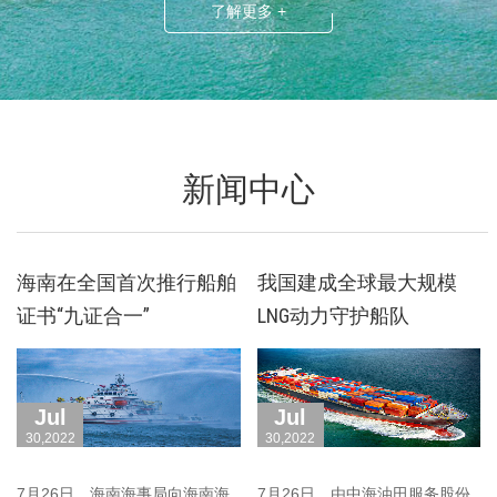
了解更多 +
目前，主要业务领域范围涉及机械制造行业、船舶、
电力、石化、啤酒业、医药、食品加工、市政工程等
几十个行业。 一站式船舶设备解决方案对于船舶制
造和航运业而言，专业的技术和优质服务的船舶设备
新闻中心
备件供应商无疑是重中之重。我们公司历经近10年的
发展，公司业务现已由单一的陆用业务···
海南在全国首次推行船舶
我国建成全球最大规模
证书“九证合一”
LNG动力守护船队
Jul
Jul
30,2022
30,2022
7月26日，海南海事局向海南海
7月26日，由中海油田服务股份