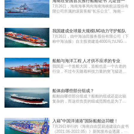
海南在全国首次推行船舶证书“九证合一”
7月26日，海南海事局向海南海峡航运股份有
限公司所属的滚装客船“长乐公主”、海南···
我国建成全球最大规模LNG动力守护船队
7月26日，由中海油田服务股份有限公司（下
称中海油服）自主投资建造4000马力LNG动
···
船舶与海洋工程 人才供不应求的专业
我国是一个造船大国，造船也是一个古老的
行业，不过今天随着科技力量的突飞猛进，
···
船体由哪些部分组成？
船舶由哪些部分组成？船舶的组成还是比较
复杂的，而这些负责的组成范围也是为了保
···
入籍“中国洋浦港”国际船舶达33艘！
7月29日举行的《海南自由贸易港建设白皮书
（2021.06-2022.05）》新闻发布会透露，···